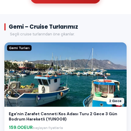
Gemi – Cruise Turlarımız
Seçili cruise turlarından öne çıkanlar.
Gemi Turları
2 Gece
Ege'nin Zarafet Cenneti Kos Adası Turu 2 Gece 3 Gün
Bodrum Hareketli (YUN008)
159.00EUR
başlayan fiyatlarla