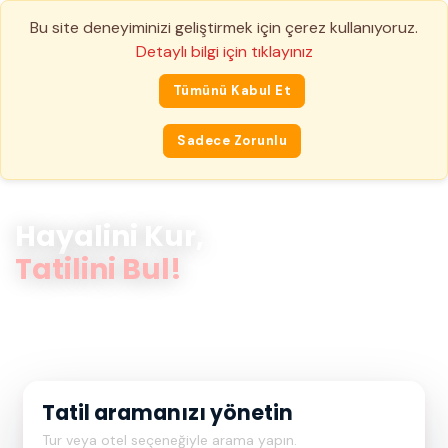
Bu site deneyiminizi geliştirmek için çerez kullanıyoruz.
Detaylı bilgi için tıklayınız
Tümünü Kabul Et
Kayıt Ol
Sadece Zorunlu
GÜLGEZ TURIZM · TÜRSAB BELGE NO: 5554
Hayalini Kur,
Tatilini Bul!
Yurt içi ve yurt dışı turlar, otel rezervasyonları ve daha
fazlası — tek alanda, güvenle.
Tatil aramanızı yönetin
Tur veya otel seçeneğiyle arama yapın.