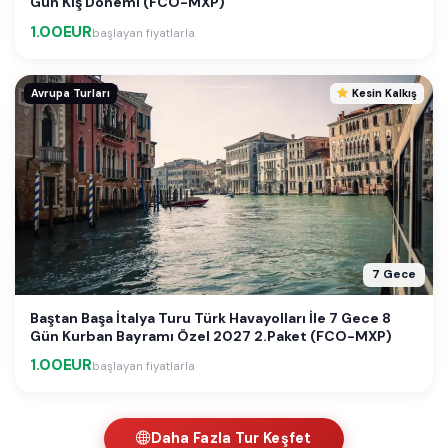
Gün Kış Dönemi (FCO-MXP)
1.00EUR
başlayan fiyatlarla
Avrupa Turları
Kesin Kalkış
7 Gece
Baştan Başa İtalya Turu Türk Havayolları İle 7 Gece 8
Gün Kurban Bayramı Özel 2027 2.Paket (FCO-MXP)
1.00EUR
başlayan fiyatlarla
Daha Fazla Tur Keşfet