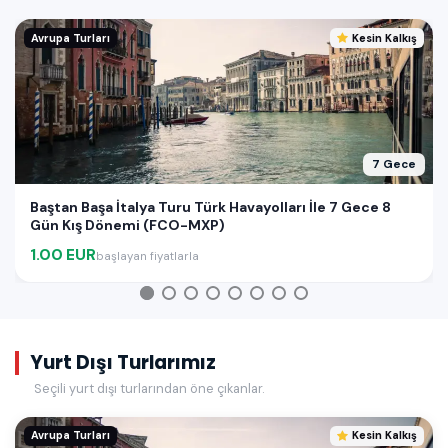
Avrupa Turları
Kesin Kalkış
7 Gece
Baştan Başa İtalya Turu Türk Havayolları İle 7 Gece 8
Gün Kış Dönemi (FCO-MXP)
1.00 EUR
başlayan fiyatlarla
Yurt Dışı Turlarımız
Seçili yurt dışı turlarından öne çıkanlar.
Avrupa Turları
Kesin Kalkış